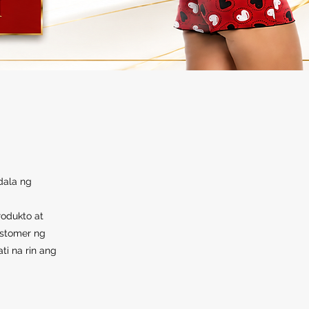
dala ng
odukto at
ustomer ng
ti na rin ang