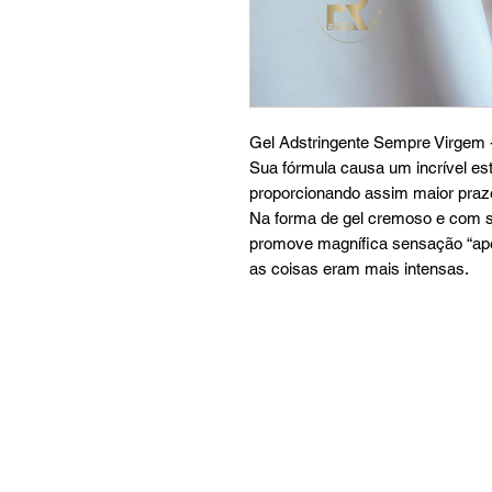
Gel Adstringente Sempre Virgem 
Sua fórmula causa um incrível est
proporcionando assim maior praze
Na forma de gel cremoso e com s
promove magnífica sensação “ape
as coisas eram mais intensas.