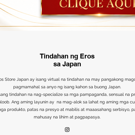
Tindahan ng Eros
sa Japan
os Store Japan ay isang virtual na tindahan na may pangakong mag
pagmamahal sa anyo ng isang kahon sa buong Japan.
sang tindahan na nag-specialize sa mga pampaganda, sensual na pr
loob. Ang aming layunin ay na mag-alok sa lahat ng aming mga c
ga produkto, patas na presyo at mabilis at maaasahang serbisyo, pa
mahusay na lihim at pagpapasya.