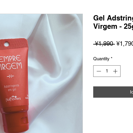
Gel Adstri
Virgem - 25
Regula
 ¥1,990 
¥1,79
na
Quantity
*
Presyo
I