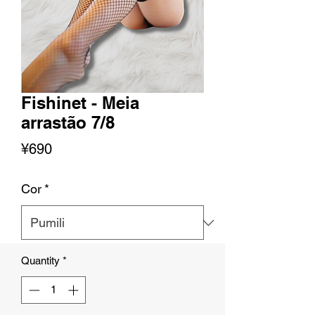
Fishinet - Meia
arrastão 7/8
Presyo
¥690
Cor
*
Quantity
*