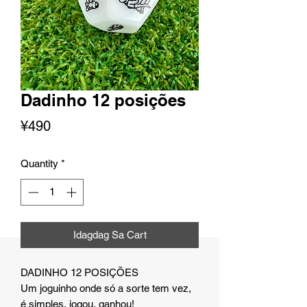
Dadinho 12 posições
Presyo
¥490
Quantity
*
Idagdag Sa Cart
DADINHO 12 POSIÇÕES
Um joguinho onde só a sorte tem vez,
é simples, jogou, ganhou!