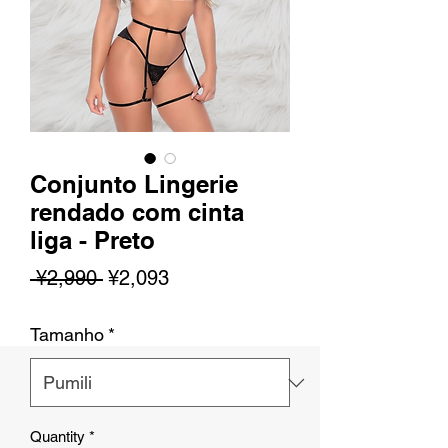
Conjunto Lingerie
rendado com cinta
liga - Preto
Regular
Sale
 ¥2,990 
¥2,093
na
Price
Tamanho
*
Presyo
Quantity
*