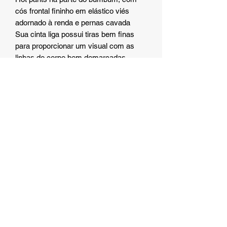
cós frontal fininho em elástico viés
adornado à renda e pernas cavada
Sua cinta liga possui tiras bem finas
para proporcionar um visual com as
linhas do corpo bem demarcadas.
COMPOSIÇÃO:
90% Poliamida e 10% Elastano;
Forro 100% Algodão
Tindahan ng Eros sa Japan
Ang Eros Store Japan ay isang virtual na tindahan na
may pangakong magdala ng pagmamahal sa anyo ng