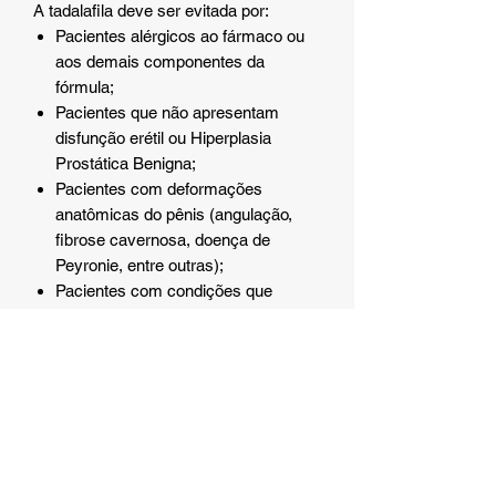
A tadalafila deve ser evitada por:
Pacientes alérgicos ao fármaco ou
aos demais componentes da
fórmula;
Pacientes que não apresentam
disfunção erétil ou Hiperplasia
Prostática Benigna;
Pacientes com deformações
anatômicas do pênis (angulação,
fibrose cavernosa, doença de
Peyronie, entre outras);
Pacientes com condições que
possam predispô-los ao priapismo
(ereção persistente e dolorosa do
pênis);
Pacientes com risco cardiovascular
elevado;
Pacientes usuários de
medicamentos contendo qualquer
forma doadora de nitratos orgânicos;