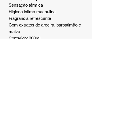
Sensação térmica
Higiene íntima masculina
Fragrância refrescante
Com extratos de aroeira, barbatimão e
malva
Conteúdo: 200ml
Modo de uso:
Aplique uma pequena quantidade na
região desejada durante o banho,
massageie suavemente e enxágue
bem. Use externamente.