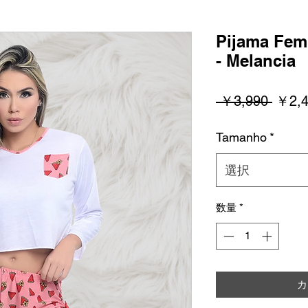
Pijama Fem
- Melancia
通
 ￥3,990 
￥2,4
常
Tamanho
*
価
格
選択
数量
*
カ