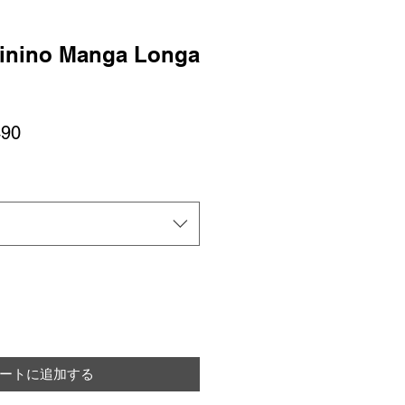
inino Manga Longa
セ
90
ー
ル
価
格
ートに追加する