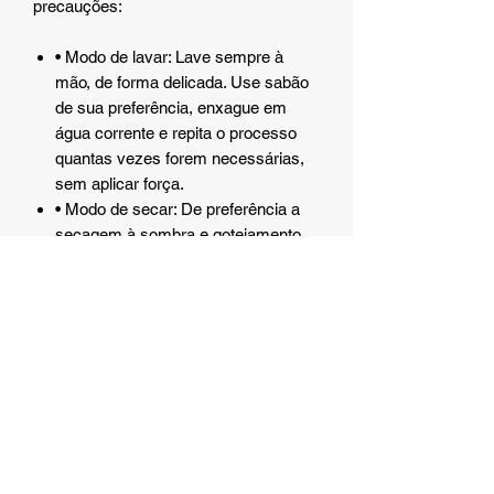
precauções:
• Modo de lavar: Lave sempre à
mão, de forma delicada. Use sabão
de sua preferência, enxague em
água corrente e repita o processo
quantas vezes forem necessárias,
sem aplicar força.
• Modo de secar: De preferência a
secagem à sombra e gotejamento
natural, evitando tambor rotativo e
calor excessivo.
Quais cuidados e precauções preciso
ter ao usar a Fantasia?
• Lavar sempre à mão.
• Utilizar sempre sabão/detergente
neutro.
• Não utilizar alvejante.