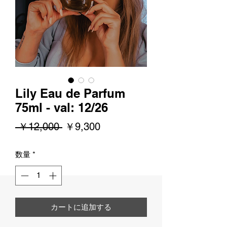
Lily Eau de Parfum
75ml - val: 12/26
通
セ
 ￥12,000 
￥9,300
常
ー
数量
*
価
ル
格
価
格
カートに追加する