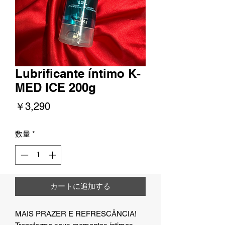
Lubrificante íntimo K-
MED ICE 200g
価
￥3,290
格
数量
*
カートに追加する
MAIS PRAZER E REFRESCÂNCIA!