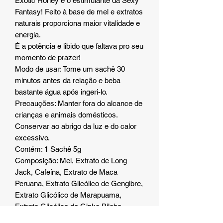
Exotic Honey é o estimulante da Sexy
Fantasy! Feito à base de mel e extratos
naturais proporciona maior vitalidade e
energia.
É a potência e libido que faltava pro seu
momento de prazer!
Modo de usar: Tome um sachê 30
minutos antes da relação e beba
bastante água após ingeri-lo.
Precauções: Manter fora do alcance de
crianças e animais domésticos.
Conservar ao abrigo da luz e do calor
excessivo.
Contém: 1 Sachê 5g
Composição: Mel, Extrato de Long
Jack, Cafeína, Extrato de Maca
Peruana, Extrato Glicólico de Gengibre,
Extrato Glicólico de Marapuama,
Extrato Glicólico de Ginko Biloba,
Aroma de Canela, Hotact.