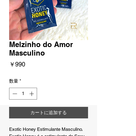
Melzinho do Amor
Masculino
価
￥990
格
数量
*
カートに追加する
Exotic Honey Estimulante Masculino.