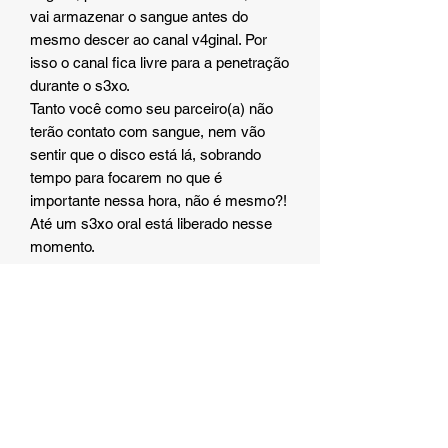
vai armazenar o sangue antes do
mesmo descer ao canal v4ginal. Por
isso o canal fica livre para a penetração
durante o s3xo.
Tanto você como seu parceiro(a) não
terão contato com sangue, nem vão
sentir que o disco está lá, sobrando
tempo para focarem no que é
importante nessa hora, não é mesmo?!
Até um s3xo oral está liberado nesse
momento.
Você pode usar o disco por até 12h
seguidas, isso conforme o seu fluxo.
Você vai testando e descobrindo qual é
o seu tempo ideal.
Ah, muito importante: o disco não é um
contraceptivo e nem protege quanto as
IST’s. Então, se cuida hein!!
Disponível nos Tamanhos S e M