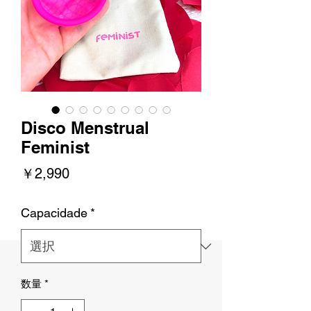
Disco Menstrual
Feminist
価
￥2,990
格
Capacidade
*
数量
*