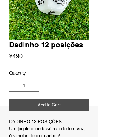
Dadinho 12 posições
Price
¥490
Quantity
*
Add to Cart
DADINHO 12 POSIÇÕES
Um joguinho onde só a sorte tem vez,
é simples, jogou, ganhou!