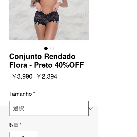
Conjunto Rendado
Flora - Preto 40%OFF
通
セ
 ￥3,990 
￥2,394
常
ー
Tamanho
*
価
ル
格
価
格
数量
*