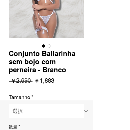
Conjunto Bailarinha
sem bojo com
perneira - Branco
通
セ
 ￥2,690 
￥1,883
常
ー
Tamanho
*
価
ル
格
価
格
数量
*