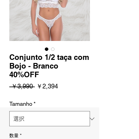
Conjunto 1/2 taça com
Bojo - Branco
40%OFF
通
セ
 ￥3,990 
￥2,394
常
ー
Tamanho
*
価
ル
格
価
格
数量
*