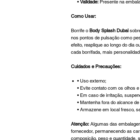
•
Validade:
Presente na embal
Como Usar:
Borrife o
Body Splash Dubai
sobre
nos pontos de pulsação como pesc
efeito, reaplique ao longo do dia
cada borrifada, mais personalidad
Cuidados e Precauções:
• Uso externo;
• Evite contato com os olhos 
• Em caso de irritação, suspen
• Mantenha fora do alcance de
• Armazene em local fresco, sec
Atenção:
Algumas das embalagens
fornecedor, permanecendo as carac
composição, peso e quantidade, 