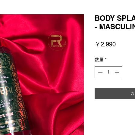
BODY SPL
- MASCULI
価
￥2,990
格
数量
*
カ