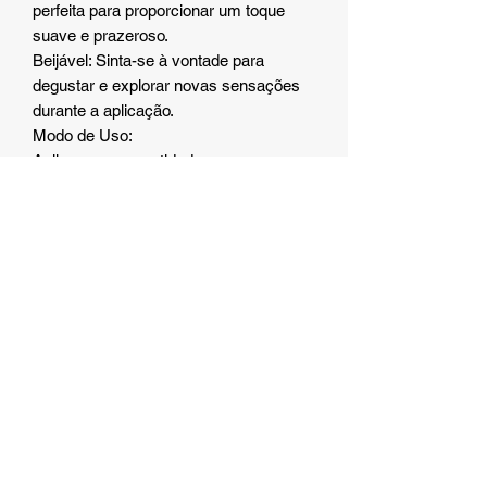
perfeita para proporcionar um toque
suave e prazeroso.
Beijável: Sinta-se à vontade para
degustar e explorar novas sensações
durante a aplicação.
Modo de Uso:
Aplique uma quantidade generosa na
mão.
Massageie suavemente a região
desejada.
Delicie-se com o aroma e o sabor
irresistível de morango com creme.
Contém 320ml