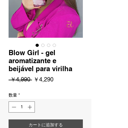
Blow Girl - gel
aromatizante e
beijável para virilha
通
セ
 ￥4,990 
￥4,290
常
ー
数量
*
価
ル
格
価
格
カートに追加する