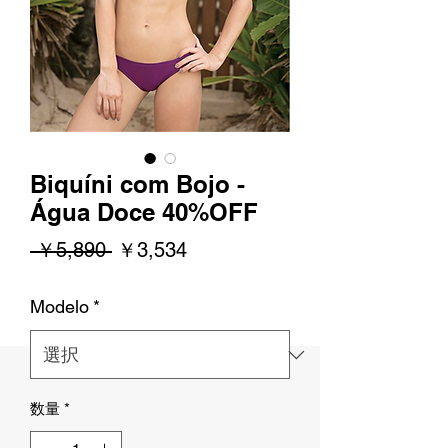
Biquíni com Bojo -
Água Doce 40%OFF
通
セ
 ￥5,890 
￥3,534
常
ー
Modelo
*
価
ル
格
価
格
数量
*