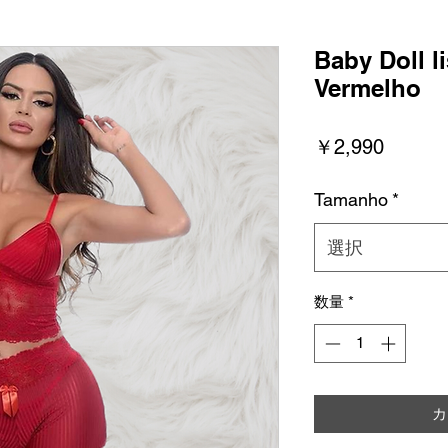
Baby Doll l
Vermelho
価
￥2,990
格
Tamanho
*
選択
数量
*
カ