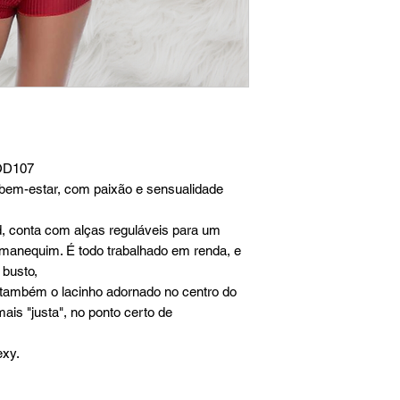
COD107
 bem-estar, com paixão e sensualidade
 conta com alças reguláveis para um
u manequim. É todo trabalhado em renda, e
 busto,
 também o lacinho adornado no centro do
is "justa", no ponto certo de
exy.