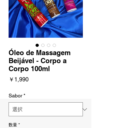
Óleo de Massagem
Beijável - Corpo a
Corpo 100ml
価
￥1,990
格
Sabor
*
数量
*