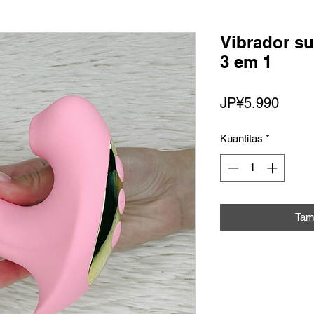
Vibrador su
3 em 1
Harg
JP¥5.990
Kuantitas
*
Tam