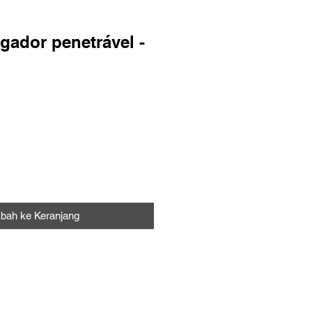
gador penetrável -
a
bah ke Keranjang