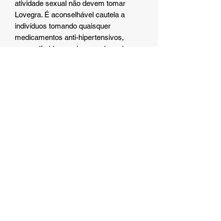
atividade sexual não devem tomar
Lovegra. É aconselhável cautela a
indivíduos tomando quaisquer
medicamentos anti-hipertensivos,
como alfa-bloqueadores, pois podem
potencializar os efeitos hipotensivos.
Lovegra e álcool
Tomar Lovegra com álcool pode causar
efeitos indesejáveis, pois ambos
podem causar redução da pressão
arterial.
Lovegra durante a gravidez e
amamentação
Lovegra está sob a Categoria B da FDA
dos EUA, o que significa que este
medicamento não é recomendado para
uso por mulheres grávidas. Não há
evidências de risco fetal em estudos
com animais, mas não há estudos
suficientes feitos em mulheres