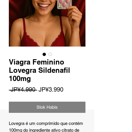
Viagra Feminino
Lovegra Sildenafil
100mg
Harga
Harga
 JP¥4.990 
JP¥3.990
Reguler
Promosi
Stok Habis
Lovegra é um comprimido que contém
100mg do ingrediente ativo citrato de