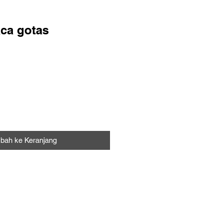
aca gotas
bah ke Keranjang