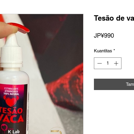
Tesão de v
Harga
JP¥990
Kuantitas
*
Tam