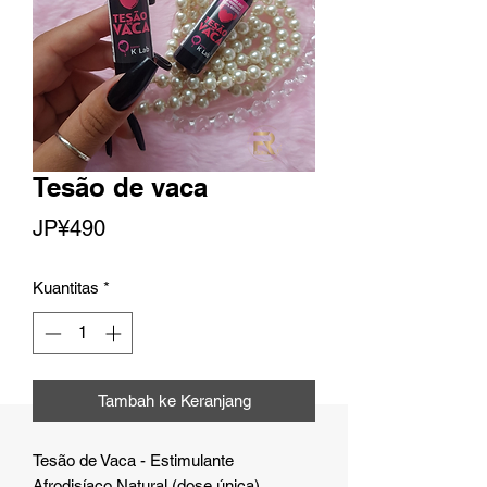
Tesão de vaca
Harga
JP¥490
Kuantitas
*
Tambah ke Keranjang
Tesão de Vaca - Estimulante
Afrodisíaco Natural (dose única)