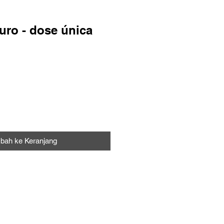
uro - dose única
bah ke Keranjang