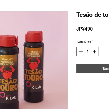
Tesão de to
Harga
JP¥490
Kuantitas
*
Tam