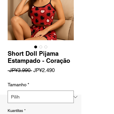
Short Doll Pijama
Estampado - Coração
Harga
Harga
 JP¥3.990 
JP¥2.490
Reguler
Promosi
Tamanho
*
Kuantitas
*