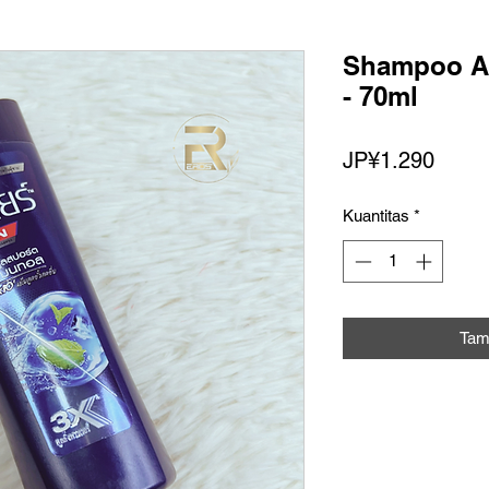
Shampoo An
- 70ml
Harg
JP¥1.290
Kuantitas
*
Tam