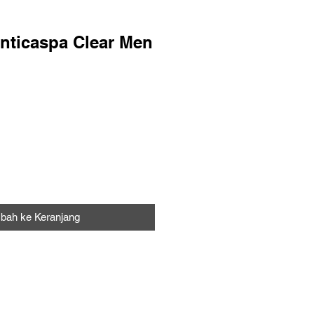
ticaspa Clear Men
a
bah ke Keranjang