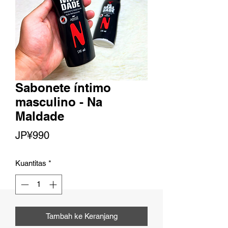
Sabonete íntimo
masculino - Na
Maldade
Harga
JP¥990
Kuantitas
*
Tambah ke Keranjang