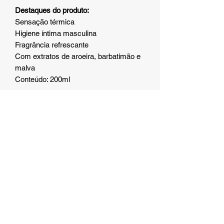
Destaques do produto:
Sensação térmica
Higiene íntima masculina
Fragrância refrescante
Com extratos de aroeira, barbatimão e
malva
Conteúdo: 200ml
Modo de uso:
Aplique uma pequena quantidade na
região desejada durante o banho,
massageie suavemente e enxágue
bem. Use externamente.