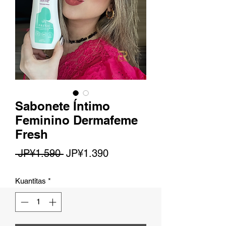
Sabonete Íntimo
Feminino Dermafeme
Fresh
Harga
Harga
 JP¥1.590 
JP¥1.390
Reguler
Promosi
Kuantitas
*