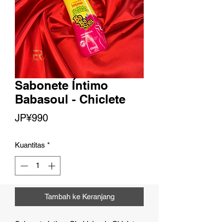
Sabonete Íntimo
Babasoul - Chiclete
Harga
JP¥990
Kuantitas
*
Tambah ke Keranjang