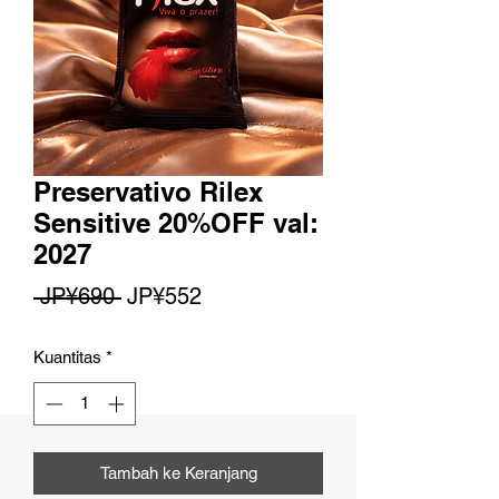
Preservativo Rilex
Sensitive 20%OFF val:
2027
Harga
Harga
 JP¥690 
JP¥552
Reguler
Promosi
Kuantitas
*
Tambah ke Keranjang