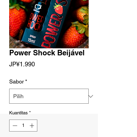
Power Shock Beijável
Harga
JP¥1.990
Sabor
*
Kuantitas
*