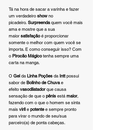
Tá na hora de sacar a varinha e fazer
um verdadeiro
show
no
picadeiro.
Surpreenda
quem você mais
ama e mostre que a sua
maior
satisfação
é proporcionar
somente o melhor com quem você se
importa. E como conseguir isso? Com
o
Pirocão Mágico
tenha sempre uma
carta na manga.
O
Gel
da
Linha Poções
da
Intt
possui
sabor de
Bolinho de Chuva
e
efeito
vasodilatador
que causa
sensação de que o
pênis
está
maior
,
fazendo com o que o homem se sinta
mais
viril
e
potente
e sempre pronto
para virar o mundo de seu/sua
parceiro(a) de ponta cabeças.