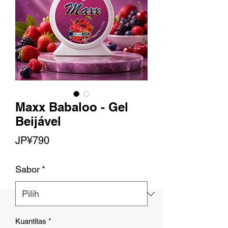
Maxx Babaloo - Gel
Beijável
Harga
JP¥790
Sabor
*
Kuantitas
*