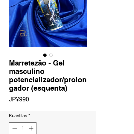
Marretezão - Gel
masculino
potencializador/prolon
gador (esquenta)
Harga
JP¥990
Kuantitas
*