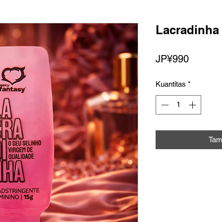
Lacradinha 
Harga
JP¥990
Kuantitas
*
Tam