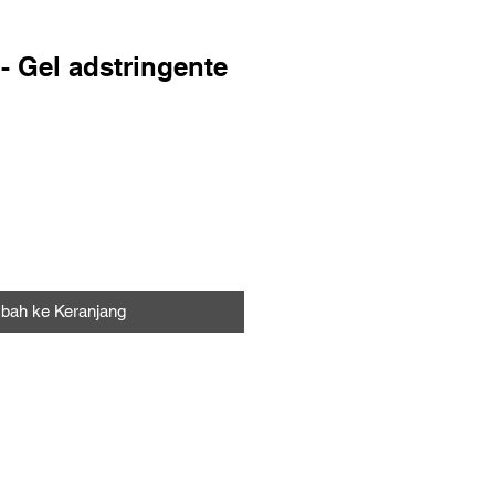
- Gel adstringente
bah ke Keranjang