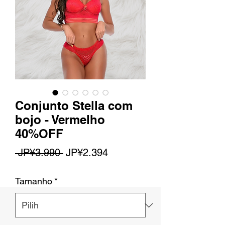
Conjunto Stella com
bojo - Vermelho
40%OFF
Harga
Harga
 JP¥3.990 
JP¥2.394
Reguler
Promosi
Tamanho
*