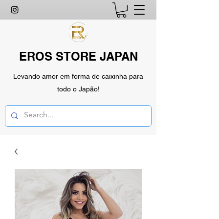
EROS STORE JAPAN
Levando amor em forma de caixinha para
todo o Japão!