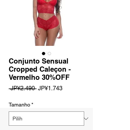
Conjunto Sensual
Cropped Caleçon -
Vermelho 30%OFF
Harga
Harga
 JP¥2.490 
JP¥1.743
Reguler
Promosi
Tamanho
*