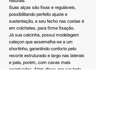
naturais.
Suas alças são fixas e reguláveis,
possibilitando perfeito ajuste e
sustentação, e seu fecho nas costas é
em colchetes, para firme fixação.
Já sua calcinha, possui modelagem
caleçon que assemelha-se a um
shortinho, garantindo conforto pelo
recorte estruturado e largo nas laterais
e pala, porém, com cavas mais
acentuadas. Além disso, por ser toda
em renda, não marca, não aperta e se
ajusta perfeitamente ao corpo,
contornando e amoldando-se aos
quadris, deixando sua a silhueta ainda
mais atenuada e o bumbum ainda mais
evidente e empinado.