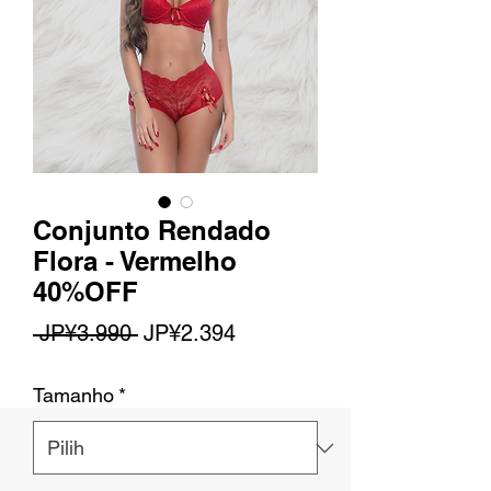
Conjunto Rendado
Flora - Vermelho
40%OFF
Harga
Harga
 JP¥3.990 
JP¥2.394
Reguler
Promosi
Tamanho
*