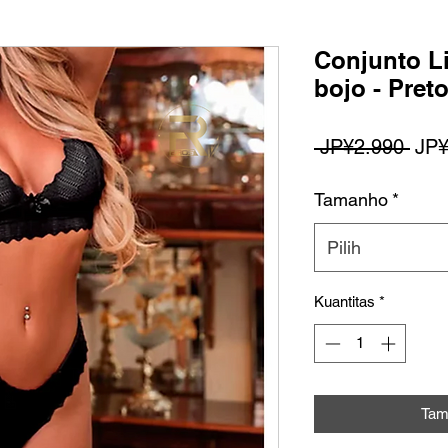
Conjunto L
bojo - Pre
Har
 JP¥2.990 
JP¥
Reg
Tamanho
*
Pilih
Kuantitas
*
Tam