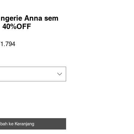
ingerie Anna sem
to 40%OFF
ga
Harga
1.794
uler
Promosi
bah ke Keranjang