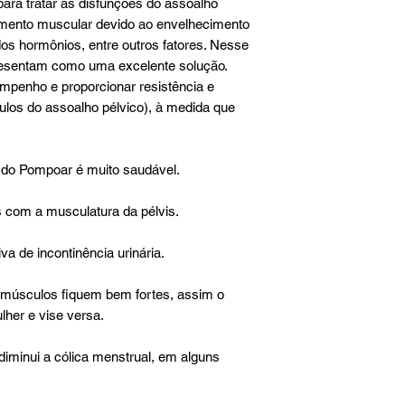
 para tratar as disfunções do assoalho
imento muscular devido ao envelhecimento
 dos hormônios, entre outros fatores. Nesse
presentam como uma excelente solução.
empenho e proporcionar resistência e
los do assoalho pélvico), à medida que
 do Pompoar é muito saudável.
 com a musculatura da pélvis.
iva de incontinência urinária.
s músculos fiquem bem fortes, assim o
her e vise versa.
iminui a cólica menstrual, em alguns