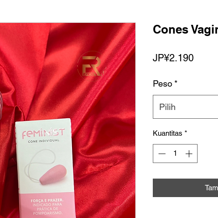
Cones Vagi
Harg
JP¥2.190
Peso
*
Pilih
Kuantitas
*
Tam