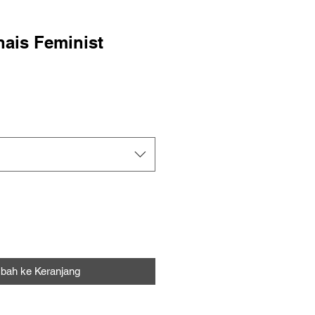
nais Feminist
a
bah ke Keranjang