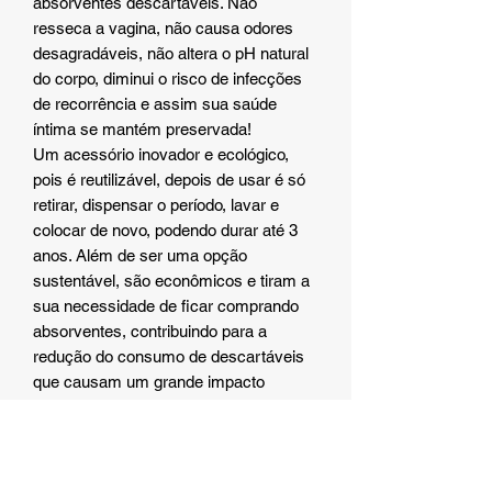
absorventes descartáveis. Não
resseca a vagina, não causa odores
desagradáveis, não altera o pH natural
do corpo, diminui o risco de infecções
de recorrência e assim sua saúde
íntima se mantém preservada!
Um acessório inovador e ecológico,
pois é reutilizável, depois de usar é só
retirar, dispensar o período, lavar e
colocar de novo, podendo durar até 3
anos. Além de ser uma opção
sustentável, são econômicos e tiram a
sua necessidade de ficar comprando
absorventes, contribuindo para a
redução do consumo de descartáveis
que causam um grande impacto
negativo no meio-ambiente, uma vez
que após utilizados seus resíduos
sequer poderão ser reciclados.
Tamanho M (Possui 7x4 cm)