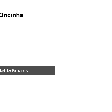
 Oncinha
bah ke Keranjang