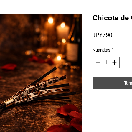
Chicote de
Harga
JP¥790
Kuantitas
*
Tam