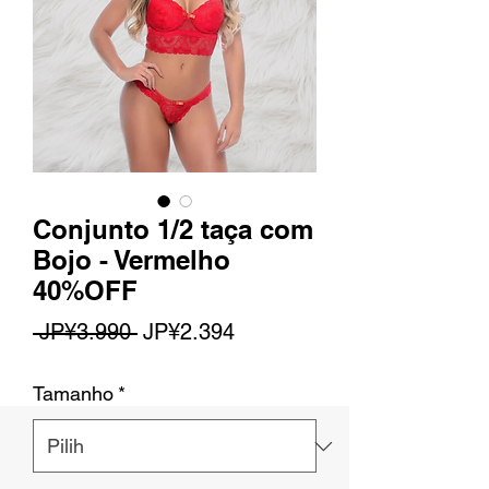
Conjunto 1/2 taça com
Bojo - Vermelho
40%OFF
Harga
Harga
 JP¥3.990 
JP¥2.394
Reguler
Promosi
Tamanho
*