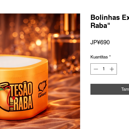
Bolinhas E
Raba"
Harga
JP¥690
Kuantitas
*
Tam