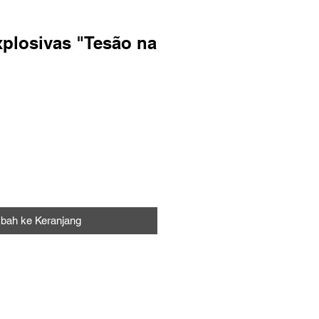
xplosivas "Tesão na
bah ke Keranjang