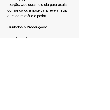
fixação. Use durante o dia para exalar
confiança ou à noite para revelar sua
aura de mistério e poder.
Cuidados e Precauções:
• Uso externo;
• Evite contato com os olhos e
mucosas;
• Em caso de irritação, suspenda o
uso e procure orientação médica;
• Mantenha fora do alcance de
crianças;
• Armazene em local fresco, seco e
longe da luz solar direta.
Atenção:
Algumas das embalagens
podem sofrer alterações por parte do
fornecedor, permanecendo as