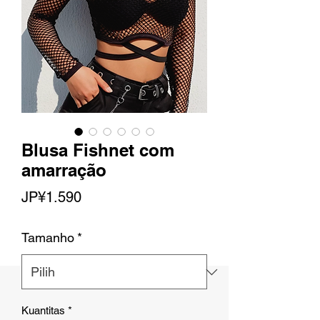
Blusa Fishnet com
amarração
Harga
JP¥1.590
Tamanho
*
Kuantitas
*